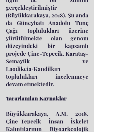
gerçekleştirilmiştir
(Büyükkarakaya, 2018). Şu anda
da Güneybatı Anadolu Tunç
Çağı toplulukları üzerine
yürütülmekte olan genom
düzeyindeki bir kapsamlı
projede Çine-Tepecik, Karataş-
Semayük ve
Laodikeia/Kandilkırı
toplulukları incelenmeye
devam etmektedir.
Yararlanılan Kaynaklar
Büyükkarakaya, A.M. 2018.
Çine-Tepecik İnsan İskelet
Kalıntılarının Biyoarkeolojik