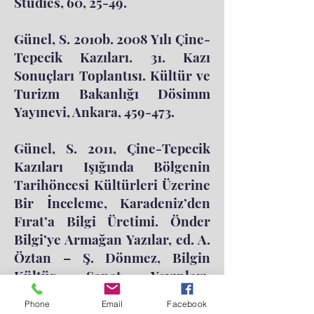
Studies, 60, 25-49.
Günel, S. 2010b. 2008 Yılı Çine-
Tepecik Kazıları. 31. Kazı
Sonuçları Toplantısı. Kültür ve
Turizm Bakanlığı Dösimm
Yayınevi, Ankara, 459-473.
Günel, S. 2011, Çine-Tepecik
Kazıları Işığında Bölgenin
Tarihöncesi Kültürleri Üzerine
Bir İnceleme, Karadeniz’den
Fırat’a Bilgi Üretimi. Önder
Bilgi’ye Armağan Yazılar, ed. A.
Öztan – Ş. Dönmez, Bilgin
Kültür Sanat Yayınları,
İstanbul, 217-232.
Phone
Email
Facebook