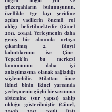
doğru doğal yol ve
güzergahların bulunuşunun,
özellikle Ege kıyı şeridine
açılan vadilerin önemli rol
aldığı belirtilmektedir (Günel
2011, 2014a). Yerleşmenin daha
geniş bir alanında ortaya
çıkarılmış 2. Binyıl
kalıntılarının ise Çine-
Tepecik’in bu merkezi
konumunun daha iyi
anlaşılmasına olanak sağladığı
söylenebilir. Milattan önce
ikinci binin ikinci yarısında
yerleşmenin güçlü bir savunma
sistemine (sur yapısı) sahip
olduğu gösterilmiştir (Günel,
2010b, 2012, 2016). Batı