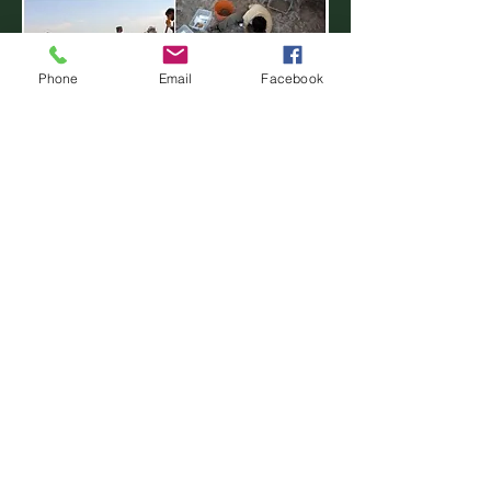
Phone
Email
Facebook