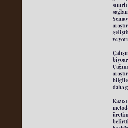
sınırl
sağlam
Semay
araşt
gelişt
ve yor
Çalış
biyoar
Çağın
araştı
bilgil
daha g
Kazısı
metodo
üretim
belirt