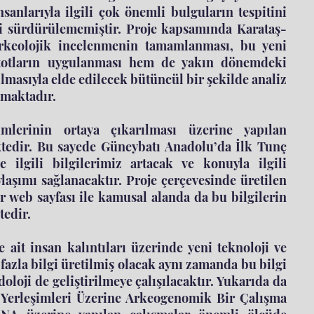
sanlarıyla ilgili çok önemli bulguların tespitini
 ki sürdürülememiştir. Proje kapsamında Karataş-
arkeolojik incelenmenin tamamlanması, bu yeni
etotların uygulanması hem de yakın dönemdeki
ılmasıyla elde edilecek bütüncül bir şekilde analiz
nmaktadır.
mlerinin ortaya çıkarılması üzerine yapılan
ktedir. Bu sayede Güneybatı Anadolu’da İlk Tunç
ilgili bilgilerimiz artacak ve konuyla ilgili
ylaşımı sağlanacaktır. Proje çerçevesinde üretilen
r web sayfası ile kamusal alanda da bu bilgilerin
tedir.
ait insan kalıntıları üzerinde yeni teknoloji ve
fazla bilgi üretilmiş olacak aynı zamanda bu bilgi
loji de geliştirilmeye çalışılacaktır. Yukarıda da
 Yerleşimleri Üzerine Arkeogenomik Bir Çalışma