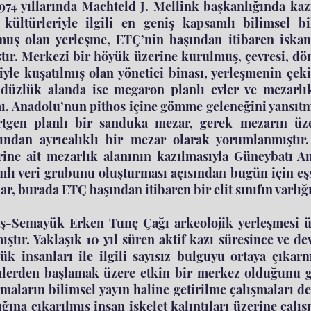
974 yıllarında Machteld J. Mellink başkanlığında ka
 kültürleriyle ilgili en geniş kapsamlı bilimsel bi
muş olan yerleşme, ETÇ’nin başından itibaren iska
tır. Merkezi bir höyük üzerine kurulmuş, çevresi, dö
iyle kuşatılmış olan yönetici binası, yerleşmenin çe
 düzlük alanda ise megaron planlı evler ve mezarlı
, Anadolu’nun pithos içine gömme geleneğini yansıtma
rtgen planlı bir sanduka mezar, gerek mezarın üze
ından ayrıcalıklı bir mezar olarak yorumlanmıştır
rine ait mezarlık alanının kazılmasıyla Güneybatı 
lı veri grubunu oluşturması açısından bugün için eş
ar, burada ETÇ başından itibaren bir elit sınıfın varlığ
ş-Semayük Erken Tunç Çağı arkeolojik yerleşmesi üz
ıştır. Yaklaşık 10 yıl süren aktif kazı süresince ve d
k insanları ile ilgili sayısız bulguyu ortaya çıkar
erden başlamak üzere etkin bir merkez olduğunu gös
rmaların bilimsel yayın haline getirilme çalışmaları
ığına çıkarılmış insan iskelet kalıntıları üzerine çal