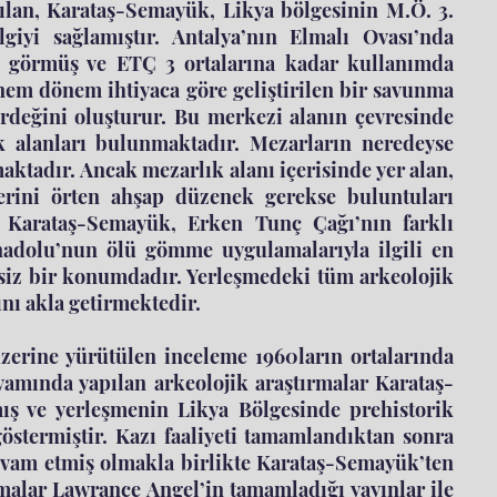
zılan, Karataş-Semayük, Likya bölgesinin M.Ö. 3.
lgiyi sağlamıştır. Antalya’nın Elmalı Ovası’nda
n görmüş ve ETÇ 3 ortalarına kadar kullanımda
nem dönem ihtiyaca göre geliştirilen bir savunma
kirdeğini oluşturur. Bu merkezi alanın çevresinde
k alanları bulunmaktadır. Mezarların neredeyse
ktadır. Ancak mezarlık alanı içerisinde yer alan,
rini örten ahşap düzenek gerekse buluntuları
. Karataş-Semayük, Erken Tunç Çağı’nın farklı
Anadolu’nun ölü gömme uygulamalarıyla ilgili en
siz bir konumdadır. Yerleşmedeki tüm arkeolojik
ını akla getirmektedir.
erine yürütülen inceleme 1960ların ortalarında
evamında yapılan arkeolojik araştırmalar Karataş-
mış ve yerleşmenin Likya Bölgesinde prehistorik
termiştir. Kazı faaliyeti tamamlandıktan sonra
 devam etmiş olmakla birlikte Karataş-Semayük’ten
ışmalar Lawrance Angel’in tamamladığı yayınlar ile