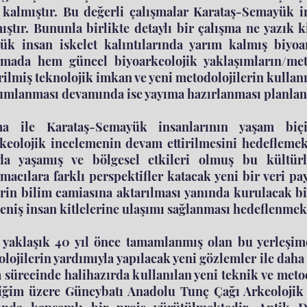
ı kalmıştır. Bu değerli çalışmalar Karataş-Semayük in
ıştır. Bununla birlikte detaylı bir çalışma ne yazık
ük insan iskelet kalıntılarında yarım kalmış biyo
ırmada hem güncel biyoarkeolojik yaklaşımların/m
irilmiş teknolojik imkan ve yeni metodolojilerin kullan
umlanması devamında ise yayıma hazırlanması planla
ma ile Karataş-Semayük insanlarının yaşam biçi
keolojik incelemenin devam ettirilmesini hedefleme
da yaşamış ve bölgesel etkileri olmuş bu kültürle 
rmacılara farklı perspektifler katacak yeni bir veri pa
erin bilim camiasına aktarılması yanında kurulacak bi
eniş insan kitlelerine ulaşımı sağlanması hedeflenmek
 yaklaşık 40 yıl önce tamamlanmış olan bu yerleşime 
lojilerin yardımıyla yapılacak yeni gözlemler ile daha 
 sürecinde halihazırda kullanılan yeni teknik ve metodo
tiğim üzere Güneybatı Anadolu Tunç Çağı Arkeolojik