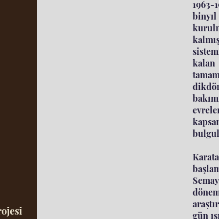
1963-1
binyıl
kurul
kalmış
sistem
kalan
tamamı
dikdö
bakım
evrele
kapsam
bulgul
Karata
başlam
Semayü
döneml
araştı
ojesi
gün ış